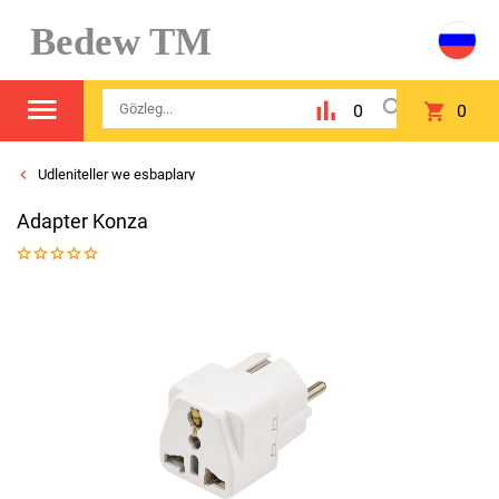
Bedew TM
0
0
Udleniteller we esbaplary
Adapter Konza