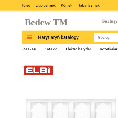
Töleg
Eltip bermek
Kömek
Habarlaşmak
Bedew TM
Gurluşy
Harytlaryň katalogy
Главная
Katalog
Elektro harytlar
Rozetkalar