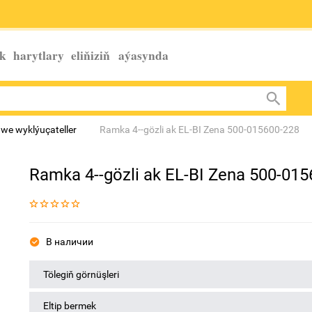
k harytlary eliňiziň
aýasynda
 we wyklýuçateller
Ramka 4--gözli ak EL-BI Zena 500-015600-228
Ramka 4--gözli ak EL-BI Zena 500-01
В наличии
Tölegiň görnüşleri
Eltip bermek