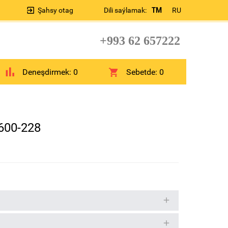
Şahsy otag
Dili saýlamak:
TM
RU
+993 62 657222
Deneşdirmek:
0
Sebetde:
0
5600-228