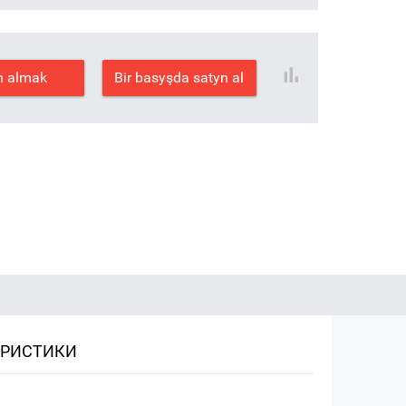
n almak
Bir basyşda satyn al
ЕРИСТИКИ