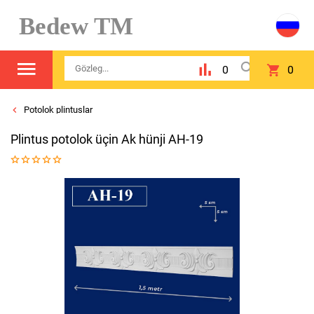
Bedew TM
0
0
Potolok plintuslar
Plintus potolok üçin Ak hünji AH-19