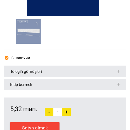
В наличии
Tölegiň görnüşleri
Eltip bermek
5,32 man.
-
+
Satyn almak