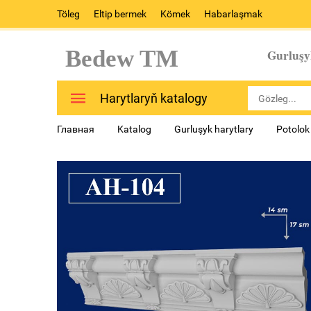
Töleg
Eltip bermek
Kömek
Habarlaşmak
Bedew TM
Gurluşy
Harytlaryň katalogy
Главная
Katalog
Gurluşyk harytlary
Potolok 