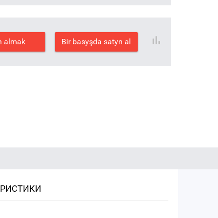
n almak
Bir basyşda satyn al
ЕРИСТИКИ