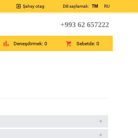
Şahsy otag
Dili saýlamak:
TM
RU
+993 62 657222
Deneşdirmek:
0
Sebetde:
0