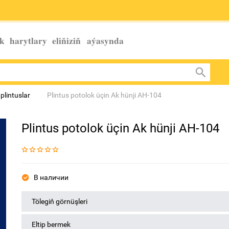
k harytlary eliňiziň
aýasynda
plintuslar
Plintus potolok üçin Ak hünji AH-104
Plintus potolok üçin Ak hünji AH-104
В наличии
Tölegiň görnüşleri
Eltip bermek