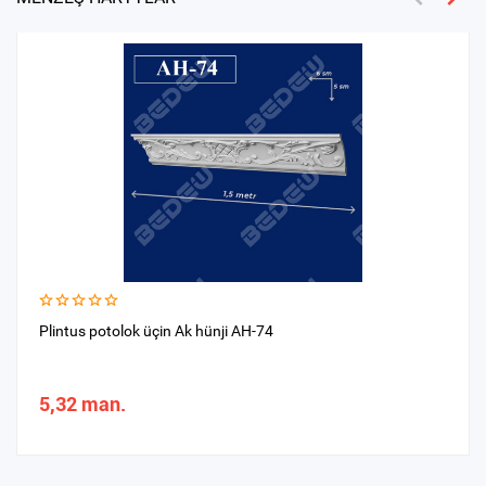
Plintus potolok üçin Ak hünji AH-74
5,32 man.