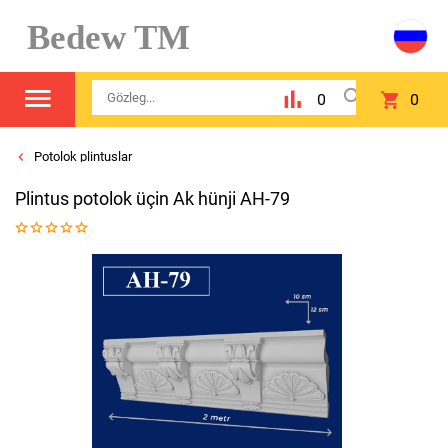
Bedew TM
0
0
Potolok plintuslar
Plintus potolok üçin Ak hünji AH-79