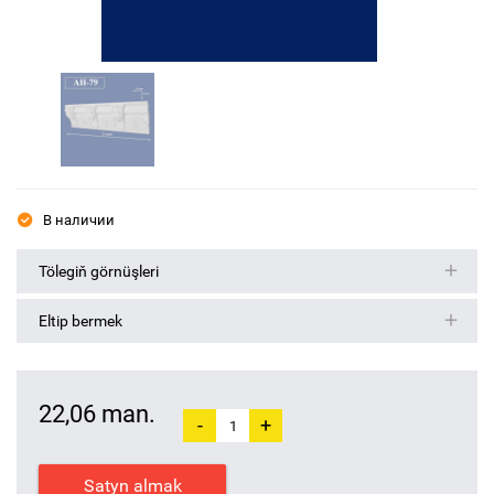
В наличии
Tölegiň görnüşleri
Eltip bermek
22,06 man.
-
+
Satyn almak