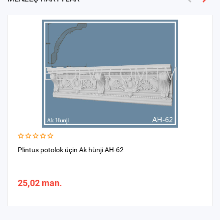
Plintus potolok üçin Ak hünji AH-62
25,02 man.