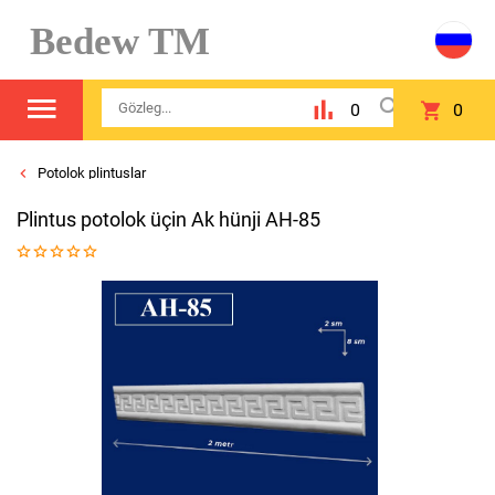
Bedew TM
0
0
Potolok plintuslar
Plintus potolok üçin Ak hünji AH-85