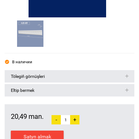
В наличии
Tölegiň görnüşleri
Eltip bermek
20,49 man.
-
+
Satyn almak