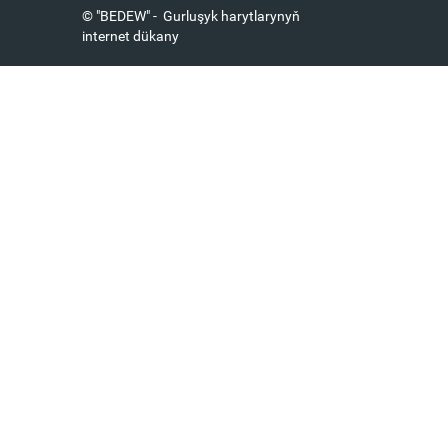
© "BEDEW" - Gurluşyk harytlarynyň
internet dükany