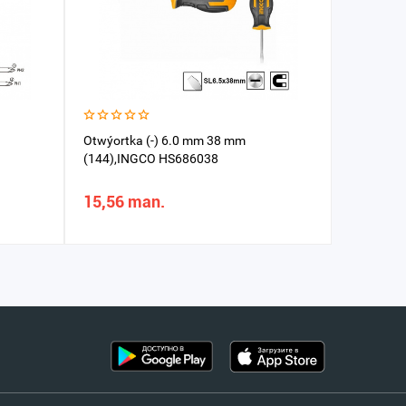
Otwýortka (-) 6.0 mm 38 mm
Magnitny
(144),INGCO HS686038
AMN0831
15,56 man.
12,02 