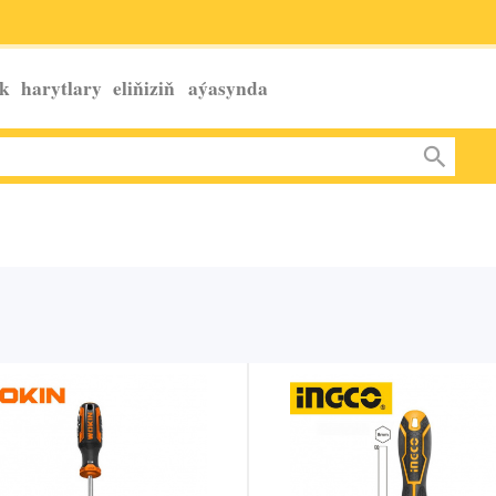
k harytlary eliňiziň
aýasynda