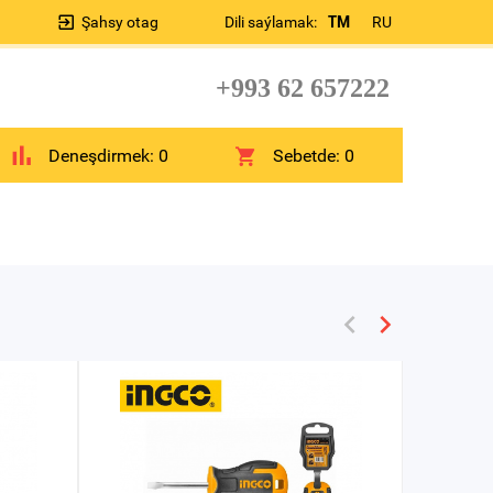
Şahsy otag
Dili saýlamak:
TM
RU
+993 62 657222
Deneşdirmek:
0
Sebetde:
0