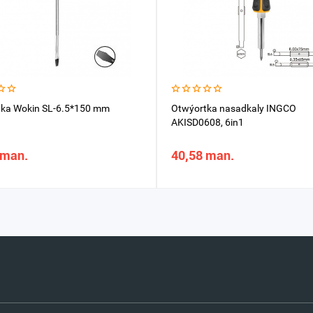
ka Wokin SL-6.5*150 mm
Otwýortka nasadkaly INGCO
AKISD0608, 6in1
 man.
40,58 man.