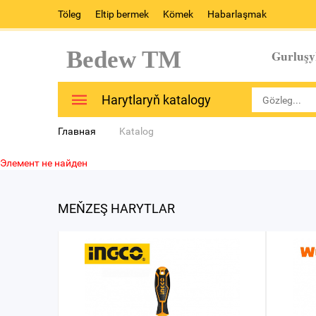
Töleg
Eltip bermek
Kömek
Habarlaşmak
Bedew TM
Gurluşy
Harytlaryň katalogy
Главная
Katalog
Элемент не найден
MEŇZEŞ HARYTLAR