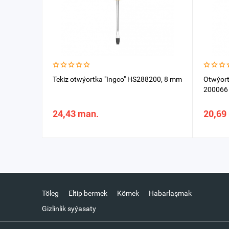
Tekiz otwýortka "Ingco" HS288200, 8 mm
Otwýort
200066
24,43 man.
20,69
Töleg
Eltip bermek
Kömek
Habarlaşmak
Gizlinlik syýasaty