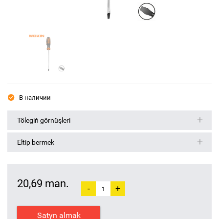
В наличии
Tölegiň görnüşleri
Eltip bermek
20,69 man.
-
+
Satyn almak