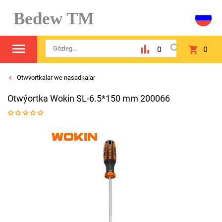
Bedew TM
0
0
Otwýortkalar we nasadkalar
Otwýortka Wokin SL-6.5*150 mm 200066