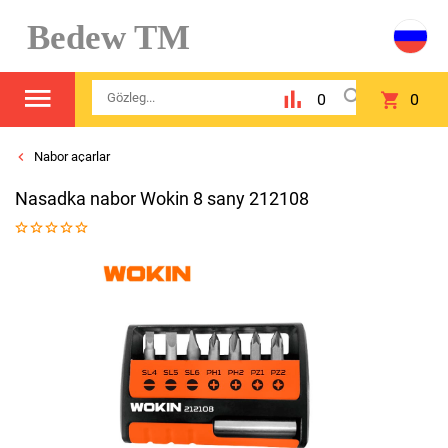
Bedew TM
0
0
Nabor açarlar
Nasadka nabor Wokin 8 sany 212108