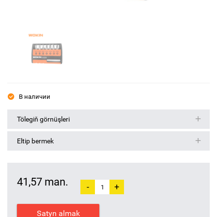
В наличии
Tölegiň görnüşleri
Eltip bermek
41,57 man.
-
+
Satyn almak