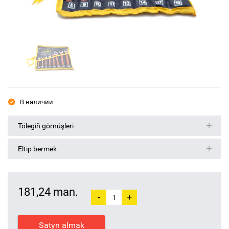
В наличии
Tölegiň görnüşleri
Eltip bermek
181,24 man.
-
+
Satyn almak