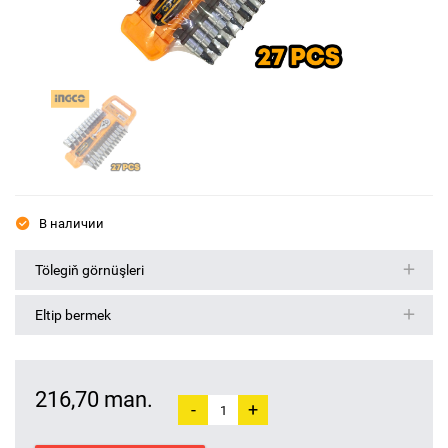
В наличии
Tölegiň görnüşleri
Eltip bermek
216,70 man.
-
+