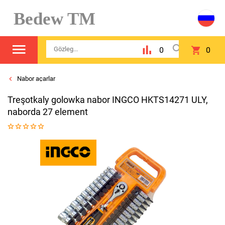
Bedew TM
0
0
Nabor açarlar
Treşotkaly golowka nabor INGCO HKTS14271 ULY,
naborda 27 element