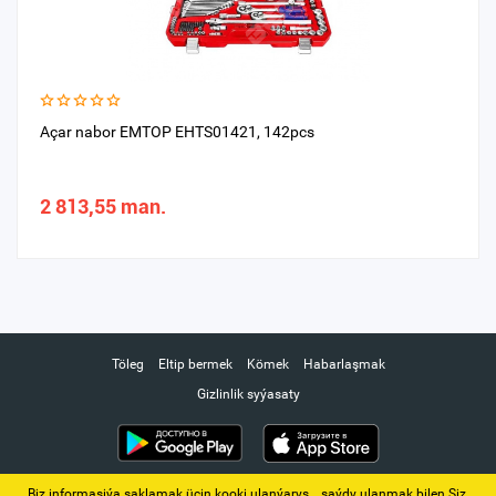
Açar nabor EMTOP EHTS01421, 142pcs
2 813,55 man.
Töleg
Eltip bermek
Kömek
Habarlaşmak
Gizlinlik syýasaty
Biz informasiýa saklamak üçin kooki ulanýarys. ‚ saýdy ulanmak bilen Siz