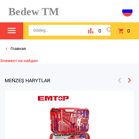
Bedew TM
0
0
Главная
Элемент не найден
MEŇZEŞ HARYTLAR