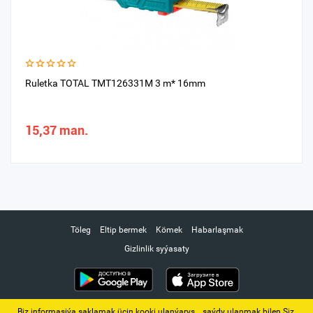
Ruletka TOTAL TMT126331M 3 m* 16mm
15,37 man.
Töleg
Eltip bermek
Kömek
Habarlaşmak
Gizlinlik syýasaty
Biz informasiýa saklamak üçin kooki ulanýarys. ‚ saýdy ulanmak bilen Siz