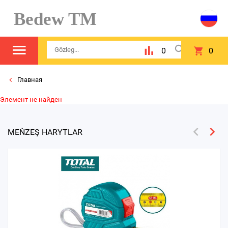
Bedew TM
0
0
Главная
Элемент не найден
MEŇZEŞ HARYTLAR