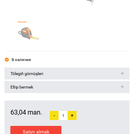
В наличии
Tölegiň görnüşleri
Eltip bermek
63,04 man.
-
+
Satyn almak