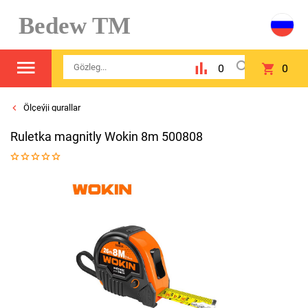
Bedew TM
0
0
Ölçeýji gurallar
Ruletka magnitly Wokin 8m 500808