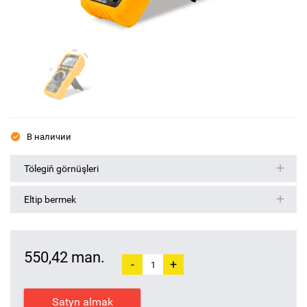
В наличии
Tölegiň görnüşleri
Eltip bermek
550,42 man.
-
+
Satyn almak