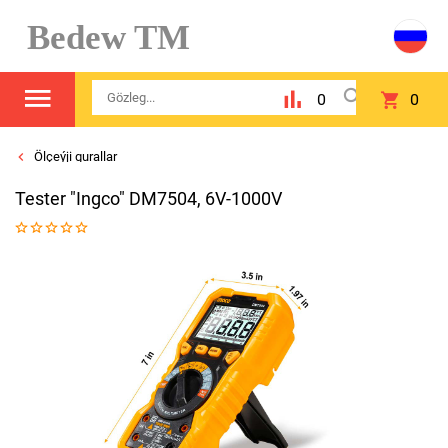
Bedew TM
0
0
Ölçeýji gurallar
Tester "Ingco" DM7504, 6V-1000V