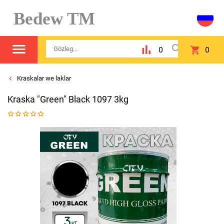
Bedew TM
0
0
Kraskalar we laklar
Kraska "Green" Black 1097 3kg