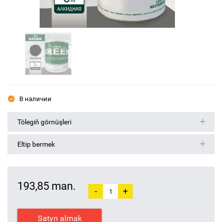
В наличии
Tölegiň görnüşleri
Eltip bermek
193,85 man.
-
+
Satyn almak