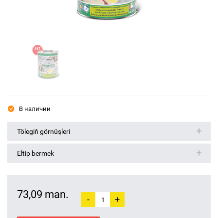
В наличии
Tölegiň görnüşleri
Eltip bermek
73,09 man.
-
+