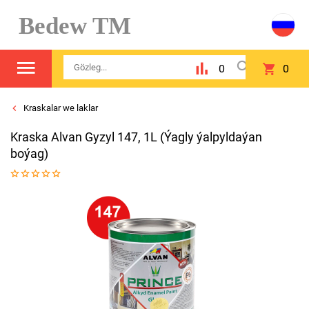
Bedew TM
0
0
Kraskalar we laklar
Kraska Alvan Gyzyl 147, 1L (Ýagly ýalpyldaýan
boýag)