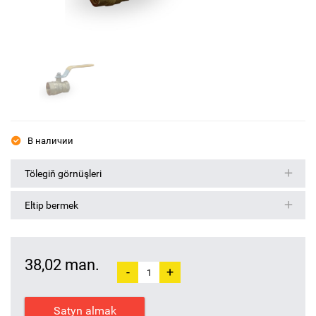
В наличии
Tölegiň görnüşleri
Eltip bermek
38,02 man.
-
+
Satyn almak