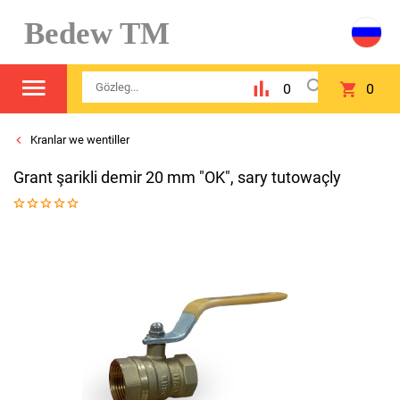
Bedew TM
0
0
Kranlar we wentiller
Grant şarikli demir 20 mm "OK", sary tutowaçly