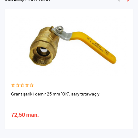
Grant şarikli demir 25 mm "OK", sary tutawaçly
72,50 man.