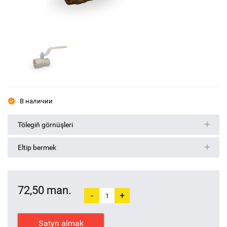
В наличии
Tölegiň görnüşleri
Eltip bermek
72,50 man.
-
+
Satyn almak