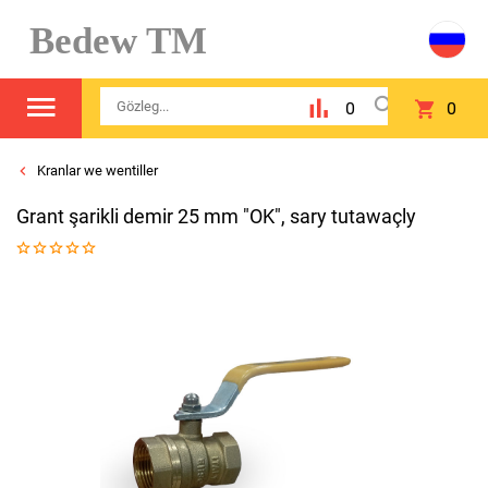
Bedew TM
0
0
Kranlar we wentiller
Grant şarikli demir 25 mm "OK", sary tutawaçly