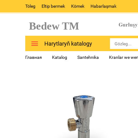
Töleg
Eltip bermek
Kömek
Habarlaşmak
Bedew TM
Gurluşy
Harytlaryň katalogy
Главная
Katalog
Santehnika
Kranlar we went