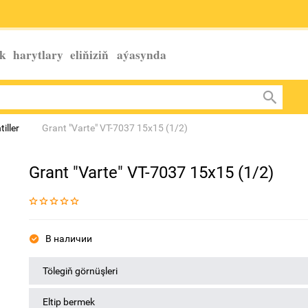
k harytlary eliňiziň
aýasynda
iller
Grant "Varte" VT-7037 15x15 (1/2)
Grant "Varte" VT-7037 15x15 (1/2)
В наличии
Tölegiň görnüşleri
Eltip bermek