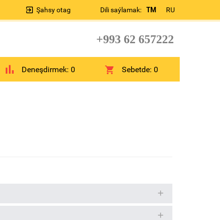
Şahsy otag
Dili saýlamak:
TM
RU
+993 62 657222
Deneşdirmek:
0
Sebetde:
0