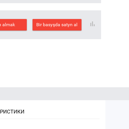
n almak
Bir basyşda satyn al
ЕРИСТИКИ