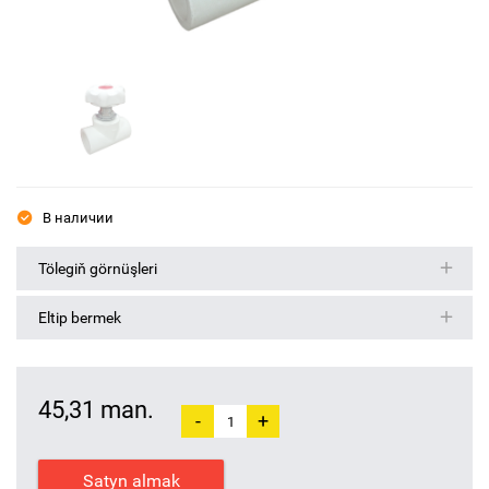
В наличии
Tölegiň görnüşleri
Eltip bermek
45,31 man.
-
+
Satyn almak