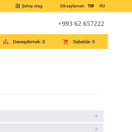
Şahsy otag
Dili saýlamak:
TM
RU
+993 62 657222
Deneşdirmek:
0
Sebetde:
0