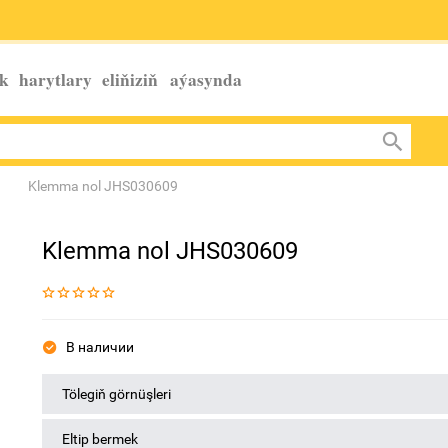
k harytlary eliňiziň
aýasynda
Klemma nol JHS030609
Klemma nol JHS030609
В наличии
Tölegiň görnüşleri
Eltip bermek