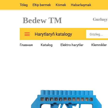
Töleg
Eltip bermek
Kömek
Habarlaşmak
Bedew TM
Gurluşy
Harytlaryň katalogy
Главная
Katalog
Elektro harytlar
Klemnikler