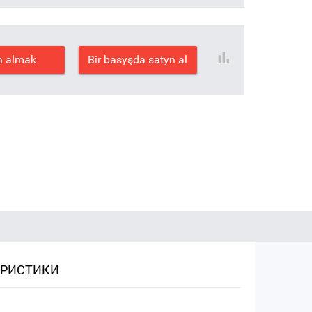
n almak
Bir basyşda satyn al
ЕРИСТИКИ