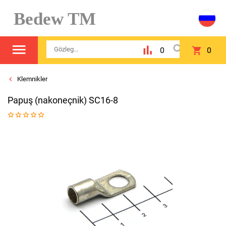
Bedew TM
0
0
Klemnikler
Papuş (nakoneçnik) SC16-8