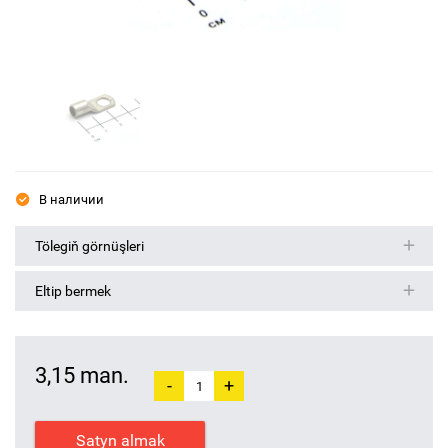
В наличии
Tölegiň görnüşleri
Eltip bermek
3,15 man.
-
+
Satyn almak