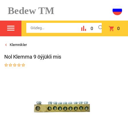
Bedew TM
0
0
Klemnikler
Nol Klemma 9 öýjükli mis