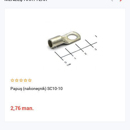
Papuş (nakoneçnik) SC10-10
2,76 man.