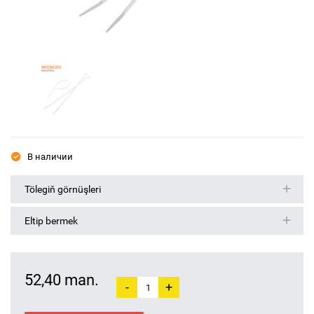
В наличии
Tölegiň görnüşleri
Eltip bermek
52,40 man.
-
+