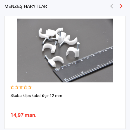
MEŇZEŞ HARYTLAR
Skoba klips kabel üçin12 mm
14,97 man.