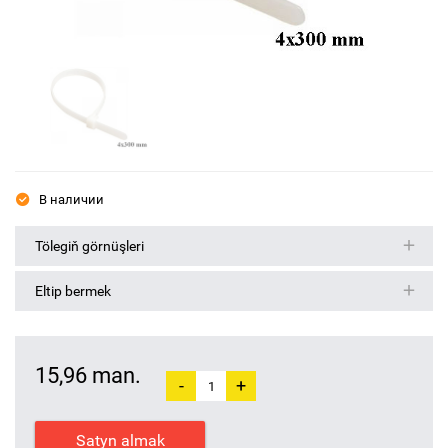
В наличии
Tölegiň görnüşleri
Eltip bermek
15,96 man.
-
+
Satyn almak