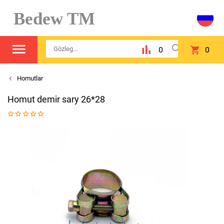
Bedew TM
0
0
Homutlar
Homut demir sary 26*28