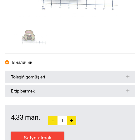
В наличии
Tölegiň görnüşleri
Eltip bermek
4,33 man.
-
+
Satyn almak