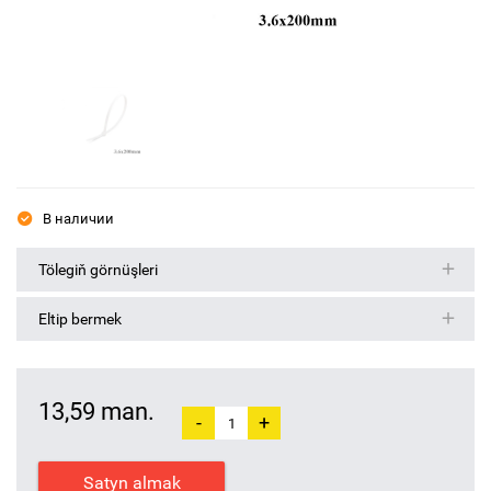
В наличии
Tölegiň görnüşleri
Eltip bermek
13,59 man.
-
+
Satyn almak