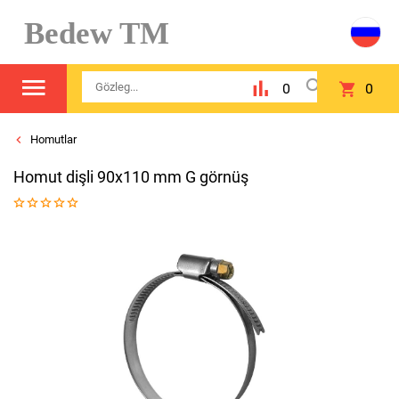
Bedew TM
0
0
Homutlar
Homut dişli 90x110 mm G görnüş