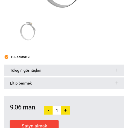
В наличии
Tölegiň görnüşleri
Eltip bermek
9,06 man.
-
+
Satyn almak