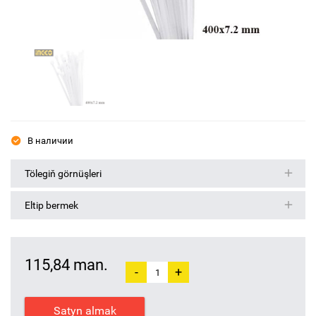
В наличии
Tölegiň görnüşleri
Eltip bermek
115,84 man.
-
+
Satyn almak