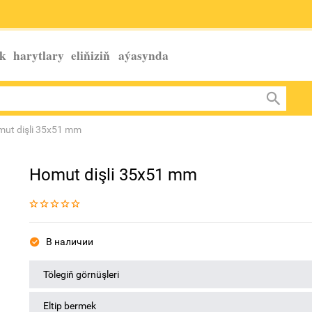
k harytlary eliňiziň
aýasynda
ut dişli 35x51 mm
Homut dişli 35x51 mm
В наличии
Tölegiň görnüşleri
Eltip bermek