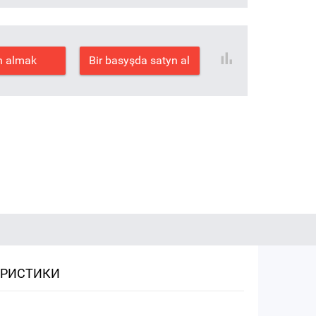
n almak
Bir basyşda satyn al
ЕРИСТИКИ