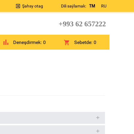
Şahsy otag
Dili saýlamak:
TM
RU
+993 62 657222
Deneşdirmek:
0
Sebetde:
0