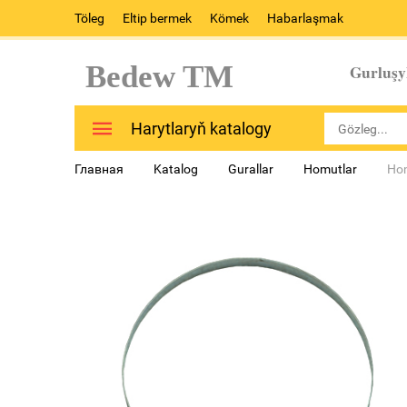
Töleg
Eltip bermek
Kömek
Habarlaşmak
Bedew TM
Gurluşy
Harytlaryň katalogy
Главная
Katalog
Gurallar
Homutlar
Hom