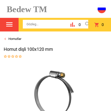
Bedew TM
0
0
Homutlar
Homut dişli 100x120 mm