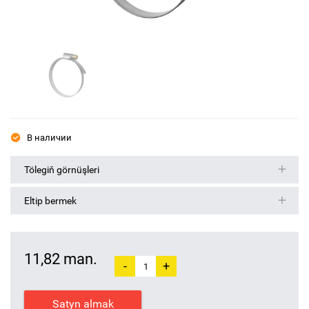
В наличии
Tölegiň görnüşleri
Eltip bermek
11,82 man.
-
+
Satyn almak