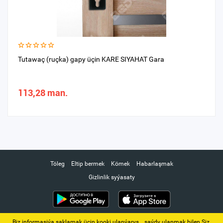
Tutawaç (ruçka) gapy üçin KARE SIYAHAT Gara
113,28 man.
Töleg
Eltip bermek
Kömek
Habarlaşmak
Gizlinlik syýasaty
Biz informasiýa saklamak üçin kooki ulanýarys. ‚ saýdy ulanmak bilen Siz