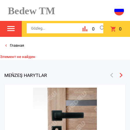
Bedew TM
0
0
Главная
Элемент не найден
MEŇZEŞ HARYTLAR