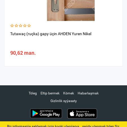
Tutawaç (ruçka) gapy üçin AHDEN Yuren Nikel
90,62 man.
Töleg
Eltip bermek
Kömek
Habarlaşmak
Gizlinlik syýasaty
Biz informasiýa saklamak üçin kooki ulanýarys. ‚ saýdy ulanmak bilen Siz