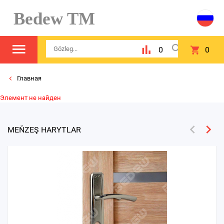
Bedew TM
0
0
Главная
Элемент не найден
MEŇZEŞ HARYTLAR