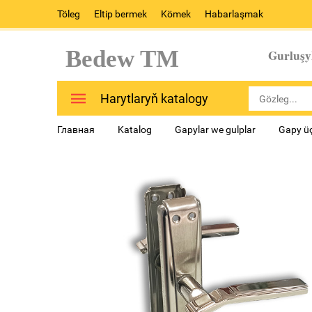
Töleg
Eltip bermek
Kömek
Habarlaşmak
Bedew TM
Gurluşy
Harytlaryň katalogy
Главная
Katalog
Gapylar we gulplar
Gapy üç