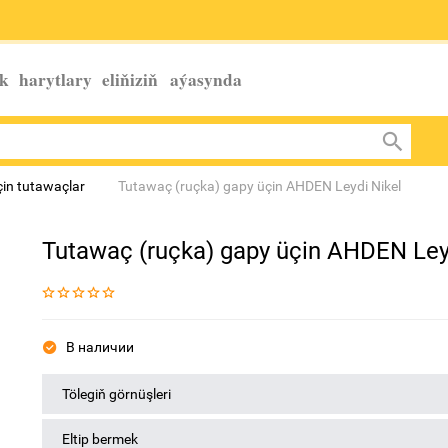
k harytlary eliňiziň
aýasynda
in tutawaçlar
Tutawaç (ruçka) gapy üçin AHDEN Leydi Nikel
Tutawaç (ruçka) gapy üçin AHDEN Ley
В наличии
Tölegiň görnüşleri
Eltip bermek