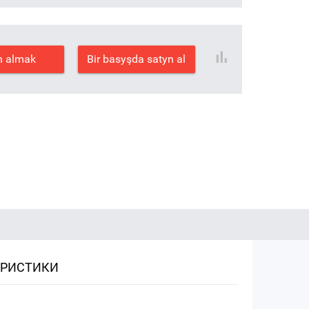
n almak
Bir basyşda satyn al
ЕРИСТИКИ