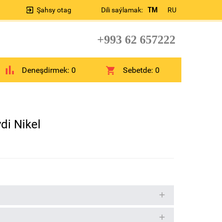
Şahsy otag
Dili saýlamak:
TM
RU
+993 62 657222
Deneşdirmek:
0
Sebetde:
0
di Nikel