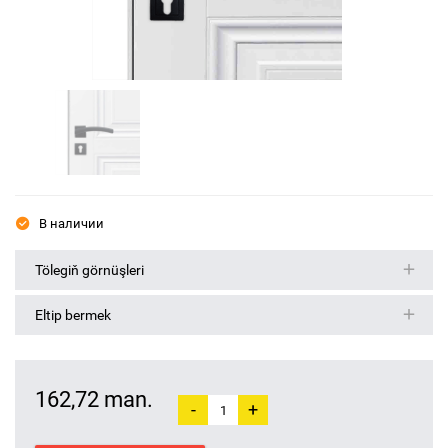
В наличии
Tölegiň görnüşleri
Eltip bermek
162,72 man.
-
+