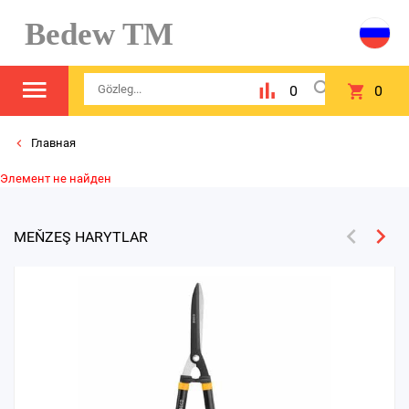
Bedew TM
0
0
Главная
Элемент не найден
MEŇZEŞ HARYTLAR