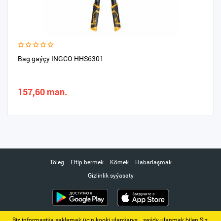
Bag gaýçy INGCO HHS6301
157,60 man.
Töleg
Eltip bermek
Kömek
Habarlaşmak
Gizlinlik syýasaty
Biz informasiýa saklamak üçin kooki ulanýarys. ‚ saýdy ulanmak bilen Siz