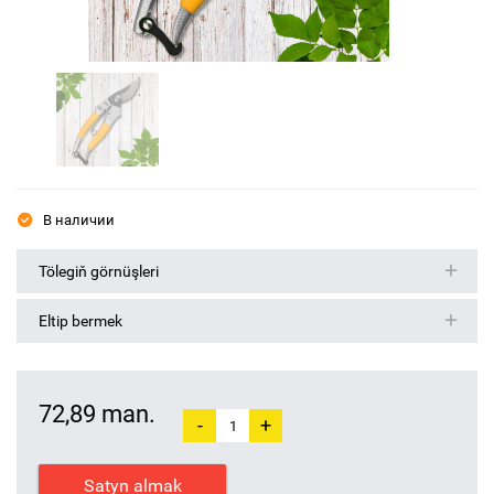
В наличии
Tölegiň görnüşleri
Eltip bermek
72,89 man.
-
+
Satyn almak