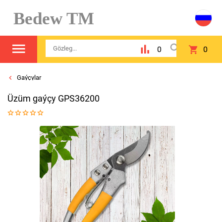
Bedew TM
0
0
Gaýçylar
Üzüm gaýçy GPS36200