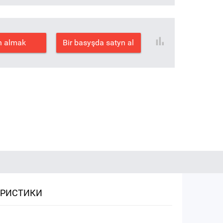
n almak
Bir basyşda satyn al
ЕРИСТИКИ