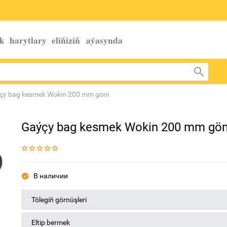
k harytlary eliňiziň
aýasynda
çy bag kesmek Wokin 200 mm göni
Gaýçy bag kesmek Wokin 200 mm gön
В наличии
Tölegiň görnüşleri
Eltip bermek