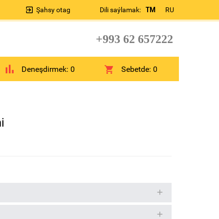
Şahsy otag
Dili saýlamak:
TM
RU
+993 62 657222
Deneşdirmek:
0
Sebetde:
0
i