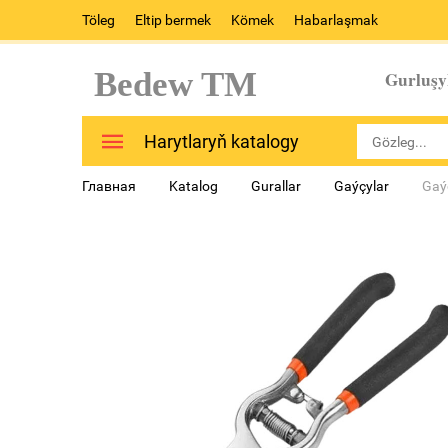
Töleg
Eltip bermek
Kömek
Habarlaşmak
Bedew TM
Gurluşy
Harytlaryň katalogy
Главная
Katalog
Gurallar
Gaýçylar
Gaý