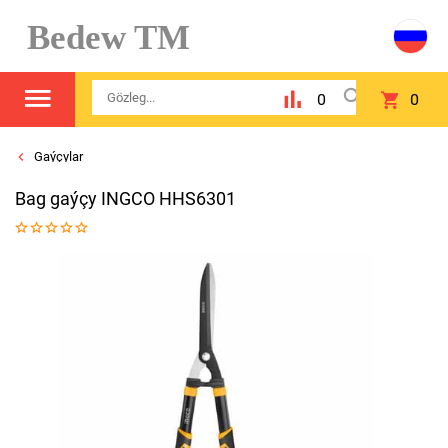
Bedew TM
0
0
Gaýçylar
Bag gaýçy INGCO HHS6301