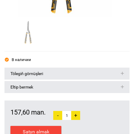
В наличии
Tölegiň görnüşleri
Eltip bermek
157,60 man.
-
+
Satyn almak