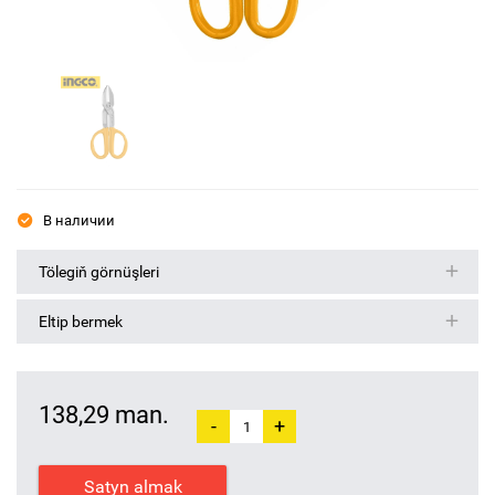
В наличии
Tölegiň görnüşleri
Eltip bermek
138,29 man.
-
+
Satyn almak