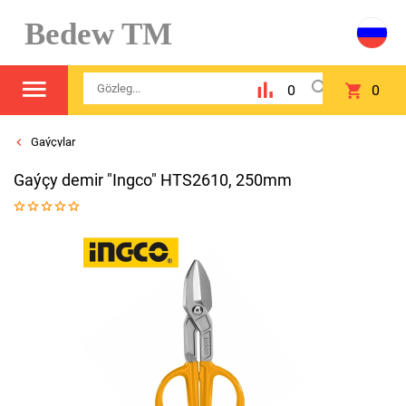
Bedew TM
0
0
Gaýçylar
Gaýçy demir "Ingco" HTS2610, 250mm