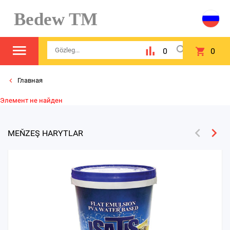
Bedew TM
0
0
Главная
Элемент не найден
MEŇZEŞ HARYTLAR