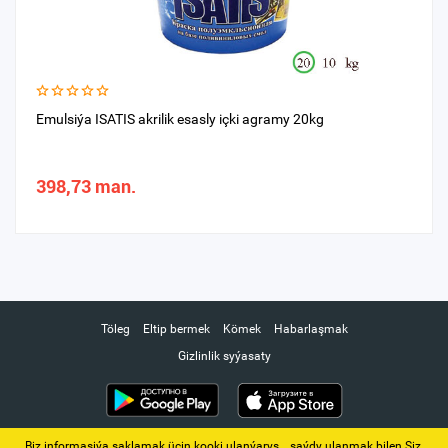
Emulsiýa ISATIS akrilik esasly içki agramy 20kg
398,73 man.
Töleg
Eltip bermek
Kömek
Habarlaşmak
Gizlinlik syýasaty
Biz informasiýa saklamak üçin kooki ulanýarys. ‚ saýdy ulanmak bilen Siz