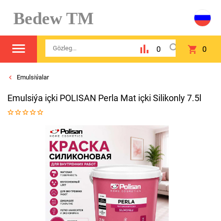
Bedew TM
0
0
Emulsiýalar
Emulsiýa içki POLISAN Perla Mat içki Silikonly 7.5l