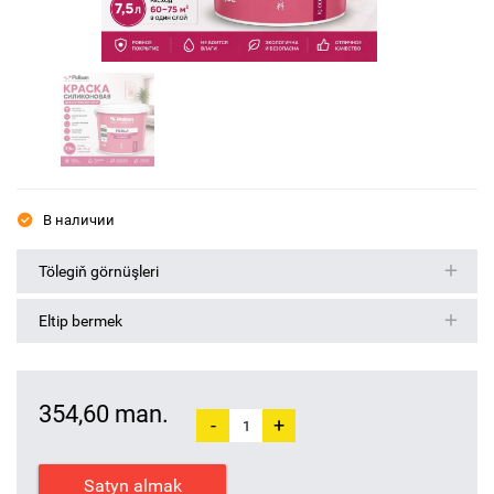
В наличии
Tölegiň görnüşleri
Eltip bermek
354,60 man.
-
+
Satyn almak