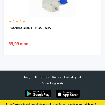
Awtomat CHINT 1P С50, 50A
39,99 man.
Töleg
Eltip bermek
Kömek
Habarlaşmak
Gizlinlik syýasaty
Biz informasiýa saklamak üçin kooki ulanýarys. ‚ saýdy ulanmak bilen Siz