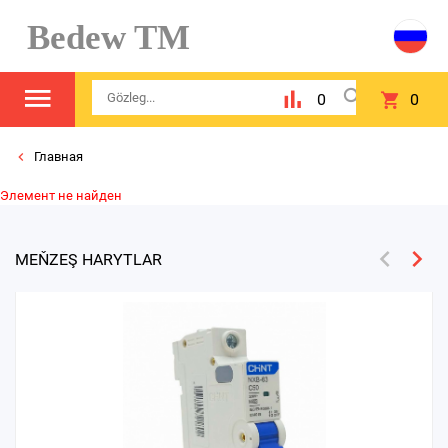
Bedew TM
0
0
Главная
Элемент не найден
MEŇZEŞ HARYTLAR