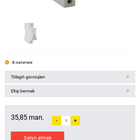
В наличии
Tölegiň görnüşleri
Eltip bermek
35,85 man.
-
+
Satyn almak