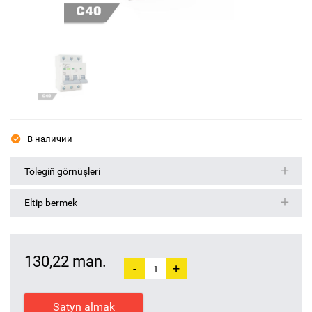
В наличии
Tölegiň görnüşleri
Eltip bermek
130,22 man.
-
+
Satyn almak