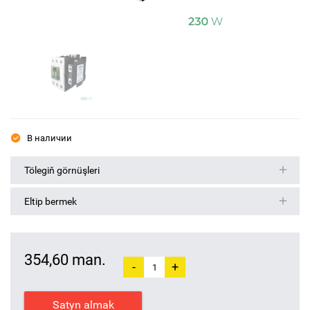
В наличии
Tölegiň görnüşleri
Eltip bermek
354,60 man.
-
+
Satyn almak