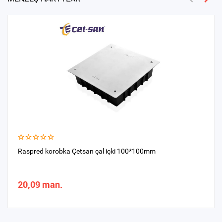
Raspred kоrobka Çetsan çal içki 100*100mm
20,09 man.