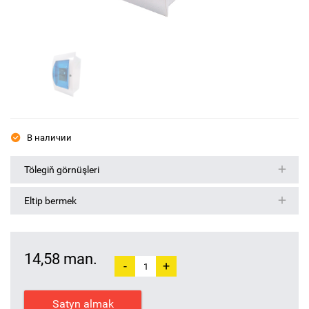
В наличии
Tölegiň görnüşleri
Eltip bermek
14,58 man.
-
+
Satyn almak