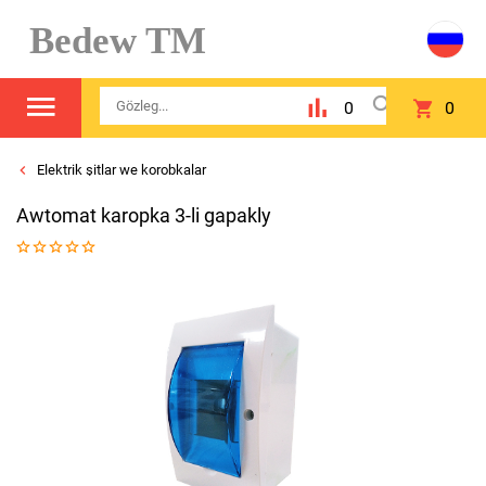
Bedew TM
0
0
Elektrik şitlar we korobkalar
Awtomat karopka 3-li gapakly