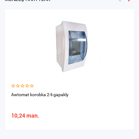
Awtomat korobka 2-li gapakly
10,24 man.