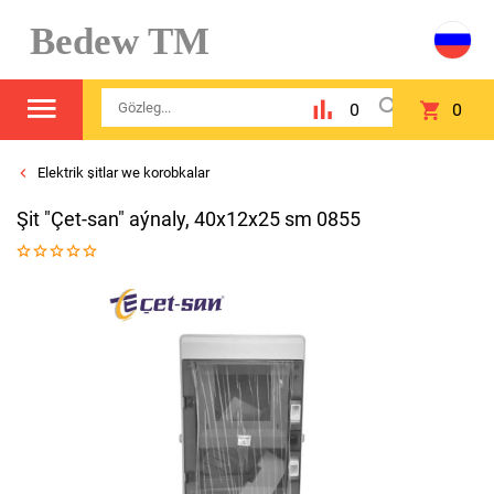
Bedew TM
0
0
Elektrik şitlar we korobkalar
Şit "Çet-san" aýnaly, 40x12x25 sm 0855