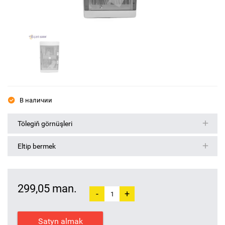
В наличии
Tölegiň görnüşleri
Eltip bermek
299,05 man.
-
+
Satyn almak