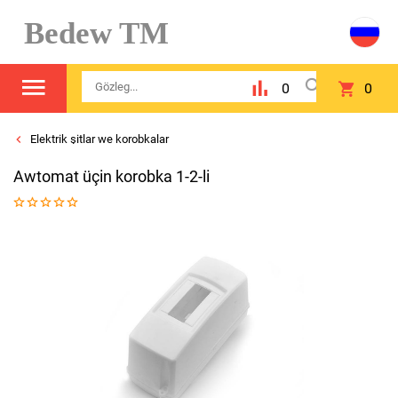
Bedew TM
0
0
Elektrik şitlar we korobkalar
Awtomat üçin korobka 1-2-li