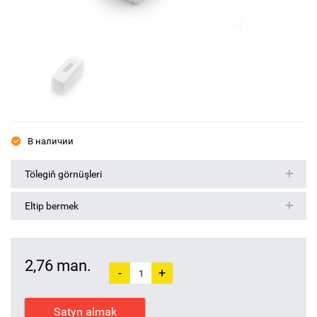
В наличии
Tölegiň görnüşleri
Eltip bermek
2,76 man.
-
+
Satyn almak