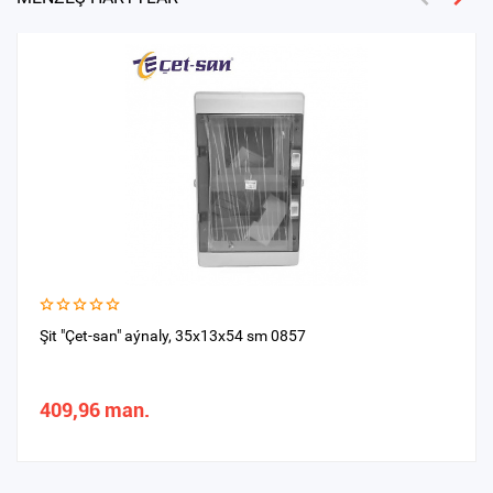
Şit "Çet-san" aýnaly, 35x13x54 sm 0857
409,96 man.